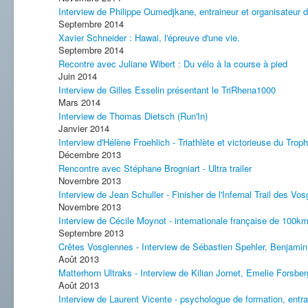
Interview de Philippe Oumedjkane, entraineur et organisateur d
Septembre 2014
Xavier Schneider : Hawai, l'épreuve d'une vie.
Septembre 2014
Recontre avec Juliane Wibert : Du vélo à la course à pied
Juin 2014
Interview de Gilles Esselin présentant le TriRhena1000
Mars 2014
Interview de Thomas Dietsch (Run'In)
Janvier 2014
Interview d'Hélène Froehlich - Triathlète et victorieuse du Tro
Décembre 2013
Rencontre avec Stéphane Brogniart - Ultra trailer
Novembre 2013
Interview de Jean Schuller - Finisher de l'Infernal Trail des V
Novembre 2013
Interview de Cécile Moynot - internationale française de 100k
Septembre 2013
Crêtes Vosgiennes - Interview de Sébastien Spehler, Benjamin
Août 2013
Matterhorn Ultraks - Interview de Kilian Jornet, Emelie Forsberg
Août 2013
Interview de Laurent Vicente - psychologue de formation, entra