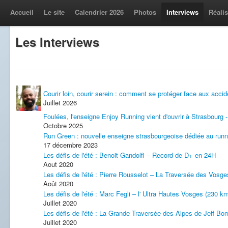
Accueil
Le site
Calendrier 2026
Photos
Interviews
Réalis
Les Interviews
Courir loin, courir serein : comment se protéger face aux accid
Juillet 2026
Foulées, l'enseigne Enjoy Running vient d'ouvrir à Strasbourg
Octobre 2025
Run Green : nouvelle enseigne strasbourgeoise dédiée au runn
17 décembre 2023
Les défis de l'été : Benoit Gandolfi – Record de D+ en 24H
Aout 2020
Les défis de l'été : Pierre Rousselot – La Traversée des Vosge
Août 2020
Les défis de l'été : Marc Fegli – l' Ultra Hautes Vosges (230 
Juillet 2020
Les défis de l'été : La Grande Traversée des Alpes de Jeff B
Juillet 2020