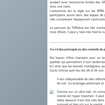
prudent avec l'autonomie limitée des GPS
avec une carte.
L'autonomie est la régle sur les BRM.
participants auront donc des étapes de 
vélo comprenant l'équipement vestimentai
Le parcours du TriRhéna est trés mont
mois d'Août, il peut y faire trés froid la 
Y-a-t-il des prérequis ou des conseils de 
Nul besoin d’être champion pour se lanc
qualités qui permettront à tout randonne
km ainsi que les brevets montagneux qui
Cyclo Colmar aura lieu les 28 et 29 Juin
Il est indispensable de bien reflech
de nuit. Un éclairage performant et 
Comme sur un ultra trail, on conna
mental est hyper important. Il peut
telles épreuve m'est trés utile dans
sommeil et bien sûr sur le mental. J