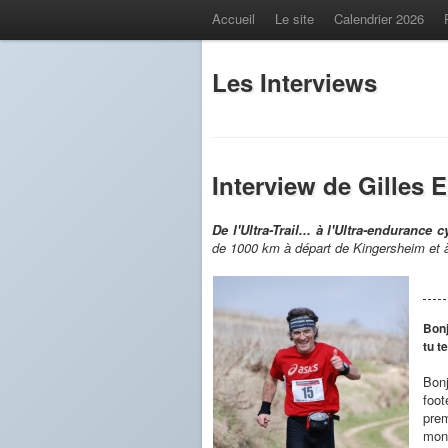
Accueil
Le site
Calendrier 2026
Les Interviews
Interview de Gilles 
De l'Ultra-Trail... à l'Ultra-endurance 
de 1000 km à départ de Kingersheim et à 
Bonj
tu t
Bonj
foot
prem
mont