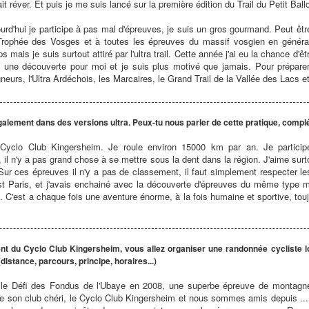
ait réver. Et puis je me suis lancé sur la première édition du Trail du Petit Ba
urd'hui je participe à pas mal d'épreuves, je suis un gros gourmand. Peut êtr
Trophée des Vosges et à toutes les épreuves du massif vosgien en généra
s mais je suis surtout attiré par l'ultra trail. Cette année j'ai eu la chance d'
 une découverte pour moi et je suis plus motivé que jamais. Pour préparer 
neurs, l'Ultra Ardéchois, les Marcaires, le Grand Trail de la Vallée des Lacs et
 également dans des versions ultra. Peux-tu nous parler de cette pratique, complé
 Cyclo Club Kingersheim. Je roule environ 15000 km par an. Je particip
 il n'y a pas grand chose à se mettre sous la dent dans la région. J'aime su
ur ces épreuves il n'y a pas de classement, il faut simplement respecter les 
rest Paris, et j'avais enchainé avec la découverte d'épreuves du même type 
C'est a chaque fois une aventure énorme, à la fois humaine et sportive, touj
t du Cyclo Club Kingersheim, vous allez organiser une randonnée cycliste l
istance, parcours, principe, horaires...)
 le Défi des Fondus de l'Ubaye en 2008, une superbe épreuve de montagne o
e son club chéri, le Cyclo Club Kingersheim et nous sommes amis depuis ....