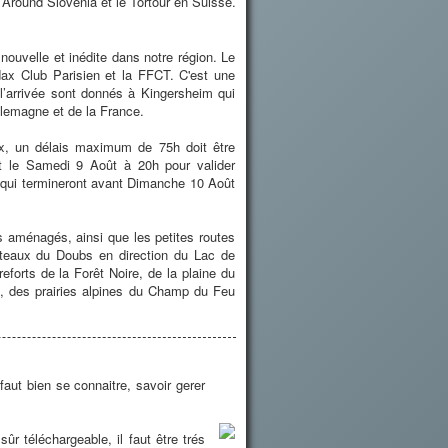
 Around Slovénia et le Tortour en Suisse.
ouvelle et inédite dans notre région. Le
dax Club Parisien et la FFCT. C'est une
l’arrivée sont donnés à Kingersheim qui
Allemagne et de la France.
, un délais maximum de 75h doit être
nt le Samedi 9 Août à 20h pour valider
ts qui termineront avant Dimanche 10 Août
bles aménagés, ainsi que les petites routes
lateaux du Doubs en direction du Lac de
forts de la Forêt Noire, de la plaine du
, des prairies alpines du Champ du Feu
faut bien se connaitre, savoir gerer
r téléchargeable, il faut être trés