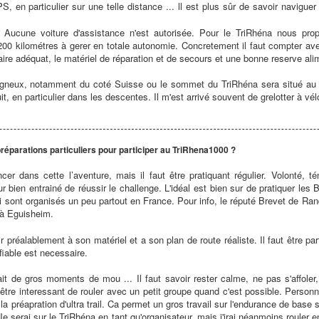
, en particulier sur une telle distance ... ll est plus sûr de savoir navigue
 Aucune voiture d'assistance n'est autorisée. Pour le TriRhéna nous propo
200 kilométres à gerer en totale autonomie. Concretement il faut compter ave
re adéquat, le matériel de réparation et de secours et une bonne reserve ali
agneux, notamment du coté Suisse ou le sommet du TriRhéna sera situé au 
nuit, en particulier dans les descentes. Il m'est arrivé souvent de grelotter à vél
préparations particuliers pour participer au TriRhena1000 ?
er dans cette l’aventure, mais il faut être pratiquant régulier. Volonté, 
ur bien entrainé de réussir le challenge. L'idéal est bien sur de pratiquer le
 sont organisés un peu partout en France. Pour info, le réputé Brevet de Ra
 à Eguisheim.
ir préalablement à son matériel et a son plan de route réaliste. Il faut être 
fiable est necessaire.
it de gros moments de mou ... Il faut savoir rester calme, ne pas s'affoler, 
 être interessant de rouler avec un petit groupe quand c'est possible. Personn
 la préapration d'ultra trail. Ca permet un gros travail sur l'endurance de base
e serai sur le TriRhéna en tant qu'organisateur, mais j'irai néanmoins rouler en