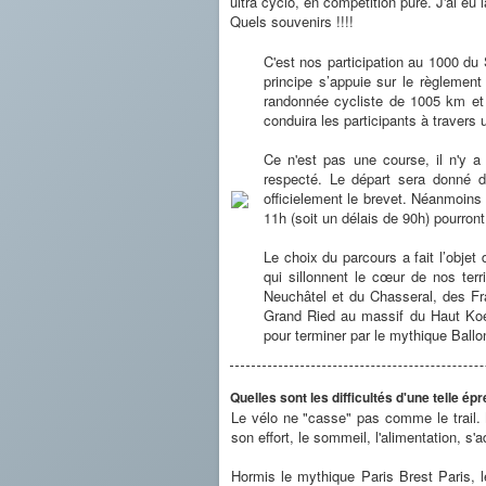
ultra cyclo, en compétition pure. J'ai e
Quels souvenirs !!!!
C'est nos participation au 1000 du
principe s’appuie sur le règlemen
randonnée cycliste de 1005 km et 
conduira les participants à travers
Ce n'est pas une course, il n'y
respecté. Le départ sera donné d
officielement le brevet. Néanmoins 
11h (soit un délais de 90h) pourront
Le choix du parcours a fait l’objet 
qui sillonnent le cœur de nos ter
Neuchâtel et du Chasseral, des Fra
Grand Ried au massif du Haut Koen
pour terminer par le mythique Ballon
Quelles sont les difficultés d'une telle é
Le vélo ne "casse" pas comme le trail. M
son effort, le sommeil, l'alimentation, s
Hormis le mythique Paris Brest Paris, l