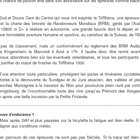
u la chance de pouvoir être dans son assistance sur les épreuves comme Race
 Sud et Douze Cent du Centre qui nous ont inspirés le TriRhéna, une épreuve n
t et la charte des brevets de Randonneurs Mondiaux (BRM), gérés par l’Au
15800 m D+ à réaliser en autonomie, une grande boucle dont le départ et 
 une formidable aventure humaine et sportive, au carrefour de la Suisse, de l’
 a pas de classement, mais un conformément au reglement des BRM Audax
e Kingersheim le Mercredi 6 Aout à 17h. Il faudra donc être rentré ava
nous attendrons bien sûr les éventuels retardataires, et tous les participan
 justifier du statut de finisher du TriRhéna 1000.
d’une attention toute particulière, privilégiant les pistes et itinéraires cycla
ritoires à la découverte du Sundgau et du Jura alsacien, des vallées et p
nches Montagnes à la traversé du Rhin pour poursuivre plein nord par contre
igsbourg, de l’incontournable route des vins jusqu’au Piémont des Vosges
 aprés une belle incursion par la Petite Finlande.
preuve d'endurance ?
ais aprés 24H et plus passées sur la bicylette la fatigue est bien réelle. Il 
'adapter aux conditions météo.
es parcours de ces épreuves ne sont pas pas fléchés. Si la trace est bien sû