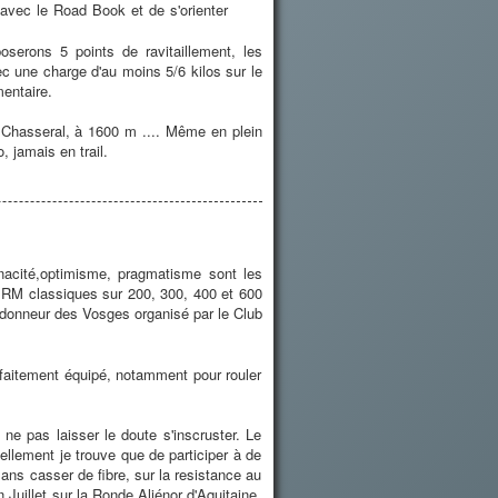
r avec le Road Book et de s'orienter
serons 5 points de ravitaillement, les
c une charge d'au moins 5/6 kilos sur le
mentaire.
Chasseral, à 1600 m .... Même en plein
o, jamais en trail.
ténacité,optimisme, pragmatisme sont les
s BRM classiques sur 200, 300, 400 et 600
ndonneur des Vosges organisé par le Club
parfaitement équipé, notamment pour rouler
ne pas laisser le doute s'inscruster. Le
ellement je trouve que de participer à de
 sans casser de fibre, sur la resistance au
 Juillet sur la Ronde Aliénor d'Aquitaine,