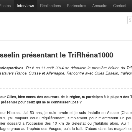
Photos
Interviews
Réalisations
Partenaires
Annuaire
Contact
Esselin présentant le TriRhéna1000
cyclosportives.
Du 6 au 11 août 2014 se déroulera la première édition du Tr
travers France, Suisse et Allemagne. Rencontre avec Gilles Esselin, traileur
our Gilles, bien connu des coureurs de la région, tu participes à la plupart des
e présenter pour ceux qui ne te connaissent pas ?
our Nicolas. J'ai 53 ans, je suis lorrain et je suis installé en Alsace (Cha
eux, j'ai toujours couru régulièrement, simplement pour m'entretenir un p
ier dossard à l'occasion des 10 km de Selestat ou j'habitais alors. Au fil
agne grace au Trophée des Vosges, puis le trail. D'abord dans les magazines