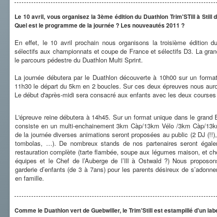
Le 10 avril, vous organisez la 3ème édition du Duathlon Trim'STill à Stil
Quel est le programme de la journée ? Les nouveautés 2011 ?
En effet, le 10 avril prochain nous organisons la troisième édition d
sélectifs aux championnats et coupe de France et sélectifs D3. La gra
le parcours pédestre du Duathlon Multi Sprint.
La journée débutera par le Duathlon découverte à 10h00 sur un forma
11h30 le départ du 5km en 2 boucles. Sur ces deux épreuves nous aurons l
Le début d'après-midi sera consacré aux enfants avec les deux courses
L'épreuve reine débutera à 14h45. Sur un format unique dans le grand 
consiste en un multi-enchainement 3km Càp/13km Vélo /3km Càp/13k
de la journée diverses animations seront proposées au public (2 DJ (!!
tombolas, …). De nombreux stands de nos partenaires seront égale
restauration complète (tarte flambée, soupe aux légumes maison, et ch
équipes et le Chef de l’Auberge de l’Ill à Ostwald ?) Nous proposo
garderie d’enfants (de 3 à 7ans) pour les parents désireux de s’adonne
en famille.
Comme le Duathlon vert de Guebwiller, le Trim'Still est estampillé d'un labe