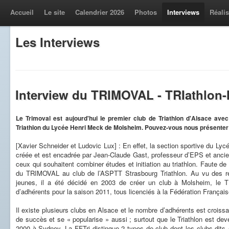
Accueil
Le site
Calendrier 2026
Photos
Interviews
Réalis
Les Interviews
Interview du TRIMOVAL - TRIathlon
Le Trimoval est aujourd'hui le premier club de Triathlon d'Alsace avec 
Triathlon du Lycée Henri Meck de Molsheim. Pouvez-vous nous présenter vo
[Xavier Schneider et Ludovic Lux] : En effet, la section sportive du Ly
créée et est encadrée par Jean-Claude Gast, professeur d’EPS et ancien 
ceux qui souhaitent combiner études et initiation au triathlon. Faute de s
du TRIMOVAL au club de l’ASPTT Strasbourg Triathlon. Au vu des ré
jeunes, il a été décidé en 2003 de créer un club à Molsheim, le 
d’adhérents pour la saison 2011, tous licenciés à la Fédération Française
Il existe plusieurs clubs en Alsace et le nombre d’adhérents est croiss
de succès et se « popularise » aussi ; surtout que le Triathlon est de
2000 à Sydney. La FFTri distingue 2 types de club dont les clubs dits «