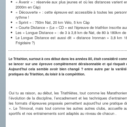
« Avenir » : réservée aux plus jeunes et où les distances varient 
2000m en Càp)
« Découverte » : cette épreuve est accessible à toutes les personn
rythme !
« Sprint » : 750m Nat, 20 km Vélo, 5 km Càp
« Courte Distance » (Le « CD » est l'épreuve de triathlon inscrite
Les « Longue Distance » : de 3 à 3,8 km de Nat, de 80 à 180km de
Le Longue Distance est aussi dit « distance Ironman » 3,8 km
Frigidaire ?)
Le Tritahlon, surtout à ces début dans les années 80, était considéré c
se lancer sur une épreuve complètement déraisonnable et qui risquait 
Aujourd'hui cela semble avoir bien changé ? entre autre par la varié
pratiques du Triathlon, du loisir à la compétition.
Oui tu as raison, au début, les Triathlètes, tout comme les Marathonie
l’évolution de la discipline, l’encadrement et les techniques d’entrai
les formats d’épreuves proposés permettent aujourd’hui une pratique d
». Le Trimoval, mais tout comme les autres autres clubs, accueille au
sportifs et nos entrainements sont adaptés au niveau de chacun .