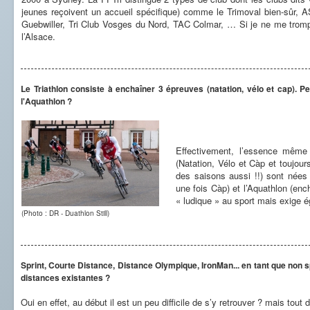
jeunes reçoivent un accueil spécifique) comme le Trimoval bien-sû
Guebwiller, Tri Club Vosges du Nord, TAC Colmar, … Si je ne me trompe 
l’Alsace.
Le Triathlon consiste à enchaîner 3 épreuves (natation, vélo et cap). P
l'Aquathlon ?
Effectivement, l’essence même 
(Natation, Vélo et Càp et toujour
des saisons aussi !!) sont née
une fois Càp) et l’Aquathlon (enc
« ludique » au sport mais exige ég
(Photo : DR - Duathlon Still)
Sprint, Courte Distance, Distance Olympique, IronMan... en tant que non spé
distances existantes ?
Oui en effet, au début il est un peu difficile de s’y retrouver ? mais tout 