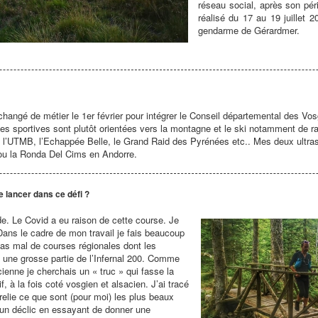
réseau social, après son pé
réalisé du 17 au 19 juillet 
gendarme de Gérardmer.
 changé de métier le 1er février pour intégrer le Conseil départemental des V
ces sportives sont plutôt orientées vers la montagne et le ski notamment de r
t l’UTMB, l’Echappée Belle, le Grand Raid des Pyrénées etc.. Mes deux ultras 
ou la Ronda Del Cims en Andorre.
e lancer dans ce défi ?
de. Le Covid a eu raison de cette course. Je
 Dans le cadre de mon travail je fais beaucoup
é pas mal de courses régionales dont les
t une grosse partie de l’Infernal 200. Comme
cienne je cherchais un « truc » qui fasse la
 à la fois coté vosgien et alsacien. J’ai tracé
lie ce que sont (pour moi) les plus beaux
 un déclic en essayant de donner une