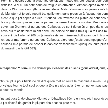
Hormis le départ sous la pluie, les conditions météo ont été idéales pour cou
difficiles. J’ai eu un petit coup de fatigue en arrivant à Mittlach après avoi
dans la Wormsa à un rythme assez élevé. Mais retrouver mes parents m’a fait 
de Munster) et je suis reparti tranquillement sans pression à l’assaut du som
c’est là que j’ai appris à skier. Et quand j’en traverse les pistes ce sont des
le coup de mou passe comme par enchantement avec le sourire. Mes deux c
savoir au Drumont et au Lac des Corbeaux se sont déroulés un peu dans le
amis qui m’assistaient m’ont servi une salade de fruits frais qui a fait des m
souvenir de l’infernal 200 où je renaissais au même endroit avant de finir une
retrouver ma femme au Lac des Corbeaux alors que j’étais accompagné d’un a
courses m’a permis de passer la cap assez facilement (quelques jours plus ta
du massif par le GR 533).
 introspection ? Peux-tu me donner pour chacun des 5 sens (goût, odorat, ouïe, 
nfin j’ai plus pour habitude de dire qu’on met en route la machine à rêves. Je 
ysique tourne tout seul et que la tête n’a plus qu’à rêver on ne voit pas pass
au bout du monde.
stant passé, de chaque kilomètre. D’habitude j’écris un long récit pour évacu
à j’ai décidé de garder la plupart des choses pour moi.