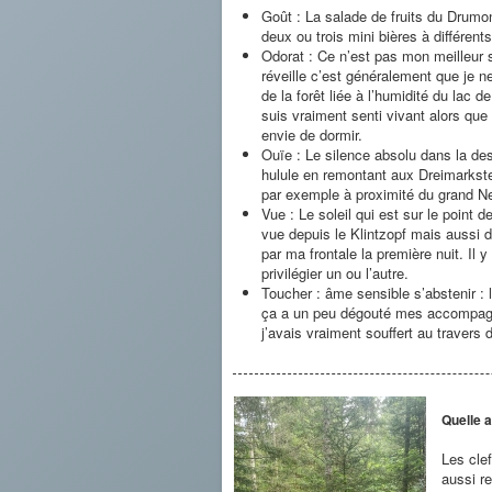
Goût : La salade de fruits du Drumo
deux ou trois mini bières à différen
Odorat : Ce n’est pas mon meilleur 
réveille c’est généralement que je ne
de la forêt liée à l’humidité du lac d
suis vraiment senti vivant alors que
envie de dormir.
Ouïe : Le silence absolu dans la de
hulule en remontant aux Dreimarks
par exemple à proximité du grand Ne
Vue : Le soleil qui est sur le point
vue depuis le Klintzopf mais aussi 
par ma frontale la première nuit. Il y
privilégier un ou l’autre.
Toucher : âme sensible s’abstenir : 
ça a un peu dégouté mes accompagna
j’avais vraiment souffert au travers d
Quelle a
Les clef
aussi r