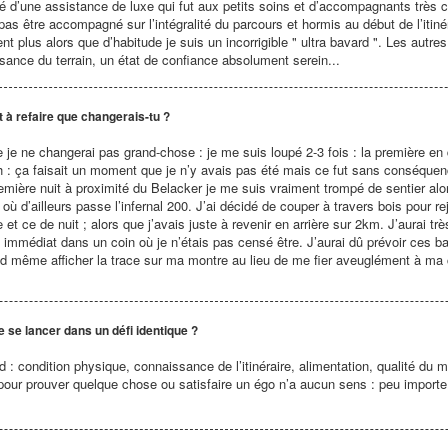
ié d’une assistance de luxe qui fut aux petits soins et d’accompagnants très c
pas être accompagné sur l’intégralité du parcours et hormis au début de l’itinér
t plus alors que d’habitude je suis un incorrigible " ultra bavard ". Les autres
sance du terrain, un état de confiance absolument serein...
it à refaire que changerais-tu ?
re je ne changerai pas grand-chose : je me suis loupé 2-3 fois : la première e
h : ça faisait un moment que je n’y avais pas été mais ce fut sans conséquence
remière nuit à proximité du Belacker je me suis vraiment trompé de sentier alo
où d’ailleurs passe l’infernal 200. J’ai décidé de couper à travers bois pour rejo
 et ce de nuit ; alors que j’avais juste à revenir en arrière sur 2km. J’aurai t
 immédiat dans un coin où je n’étais pas censé être. J’aurai dû prévoir ces b
d même afficher la trace sur ma montre au lieu de me fier aveuglément à ma
e se lancer dans un défi identique ?
 : condition physique, connaissance de l’itinéraire, alimentation, qualité du m
e pour prouver quelque chose ou satisfaire un égo n’a aucun sens : peu importe 