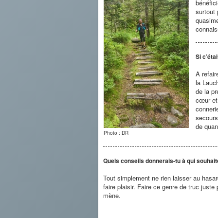
bénéfic
surtout 
quasimen
connais
Si c’éta
A refai
la Lauc
de la p
cœur et 
connerie
secours
de quan
Photo : DR
Quels conseils donnerais-tu à qui souhait
Tout simplement ne rien laisser au hasard
faire plaisir. Faire ce genre de truc just
mène.