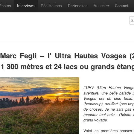
Photos
Interviews
Réalisations
Partenaires
Annuaire
Contact
 Marc Fegli – l' Ultra Hautes Vosges 
1 300 mètres et 24 lacs ou grands étan
L’UHV (Ultra Hautes Vosge
aventure, une belle balade 
Vosges ont de plus beau.
(beaucoup), souffert (pas tro
de choses. Je ne sais pas en
raconter tout cela : j’hésit
grand voyage.
Voici les premières phases