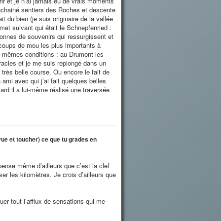
rir et je n’ai jamais eu de vrais moments
r enchainé sentiers des Roches et descente
du bien (je suis originaire de la vallée
met suivant qui était le Schnepfenried :
 tonnes de souvenirs qui ressurgissent et
oups de mou les plus importants à
s mêmes conditions : au Drumont les
iracles et je me suis replongé dans un
 très belle course. Ou encore le fait de
mi avec qui j’ai fait quelques belles
rd il a lui-même réalisé une traversée
vue et toucher) ce que tu grades en
pense même d’ailleurs que c’est la clef
er les kilomètres. Je crois d’ailleurs que
er tout l’afflux de sensations qui me