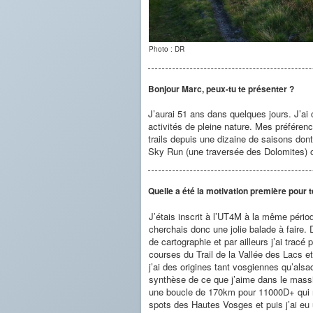
Photo : DR
Bonjour Marc, peux-tu te présenter ?
J’aurai 51 ans dans quelques jours. J’ai
activités de pleine nature. Mes préféren
trails depuis une dizaine de saisons don
Sky Run (une traversée des Dolomites) 
Quelle a été la motivation première pour t
J’étais inscrit à l’UT4M à la même pério
cherchais donc une jolie balade à faire.
de cartographie et par ailleurs j’ai trac
courses du Trail de la Vallée des Lacs e
j’ai des origines tant vosgiennes qu’alsa
synthèse de ce que j’aime dans le massif,
une boucle de 170km pour 11000D+ qui re
spots des Hautes Vosges et puis j’ai eu