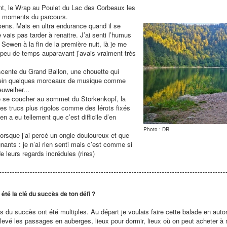
nt, le Wrap au Poulet du Lac des Corbeaux les
ts moments du parcours.
sens. Mais en ultra endurance quand il se
 vais pas tarder à renaitre. J’ai senti l’humus
e Sewen à la fin de la première nuit, là je me
 peu de temps auparavant j’avais vraiment très
scente du Grand Ballon, une chouette qui
tein quelques morceaux de musique comme
uweiher...
 de se coucher au sommet du Storkenkopf, la
des trucs plus rigolos comme des lérots fixés
 en a eu tellement que c’est difficile d’en
Photo : DR
lorsque j’ai percé un ongle douloureux et que
nts : je n’ai rien senti mais c’est comme si
e leurs regards incrédules (rires)
 été la clé du succès de ton défi ?
s du succès ont été multiples. Au départ je voulais faire cette balade en auto
elevé les passages en auberges, lieux pour dormir, lieux où on peut acheter à 