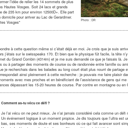
rmer l’idée de relier les 14 sommets de plus
es Hautes Vosges. Soit 24 lacs et grands
ace de 235 km pour environ 12500D+. Elle part
domicile pour arriver au Lac de Gerardmer.
Photo : DR
autes Vosges"
épondre à cette question même si c’était déjà en moi. Je crois que je suis arr
jours j’étais sur le swisspeaks 170. Et bien que le physique fût facile, la tête n’
mmet du Grand Combin (4314m) et je me suis demandé ce que je faisais là. Je 
 ou à partager des moments de course ou de randonnée entre famille ou amis
ue je recherchais dans les balades au long court était plus nourri de partage e
espondait ainsi pleinement à cette recherche : je pouvais me faire plaisir dan
oments avec mes proches et en bénéficiant de l’assistance de gens qui me so
ances dépassant les 15-20 heures de course. Par contre en montagne ou en Off
Comment as-tu vécu ce défi ?
Je l’ai vécu on ne peut mieux. Je n’ai jamais considéré cela comme un défi
Un événement logique à un moment propice. Je dis toujours que l’ultra est u
bas, ses moments de doute et ses bonheurs où ce qui fait avancer sont si