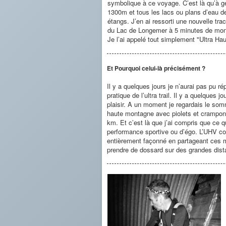
symbolique à ce voyage. C’est là qu’à ge
1300m et tous les lacs ou plans d’eau d
étangs. J’en ai ressorti une nouvelle tr
du Lac de Longemer à 5 minutes de mon 
Je l’ai appelé tout simplement "Ultra H
Et Pourquoi celui-là précisément ?
Il y a quelques jours je n’aurai pas pu r
pratique de l’ultra trail. Il y a quelques 
plaisir. A un moment je regardais le so
haute montagne avec piolets et crampons
km. Et c’est là que j’ai compris que ce q
performance sportive ou d’égo. L’UHV corr
entièrement façonné en partageant ces m
prendre de dossard sur des grandes dist