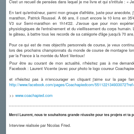
C'est un recueil de pensées dans lequel je me livre et qui s'intitule : « Je
En tant qu'entraîneur, parmi mon groupe d'athlète, juste pour anecdote, 
marathon, Patrick Roussel. A 66 ans, il court encore le 10 kms en 35
V3 sur Semi-marathon en 1h14'22. J'avoue que pour mon expérienc
physiologiques de l'entraînement et du vieillissement du corps humain. L'
le gâteau, à battre tous les records de sa catégorie d'âge jusqu'à 70 ans, 
Pour ce qui est de mes objectifs personnels de course, je veux continu
lors des prochains championnats du monde de course de montagne longu
par la France à la montée du Mont Ventoux!
Pour être au courant de mon actualité, n'hésitez pas à me dema
Facebook : Laurent Vicente (avec pour photo le logo coureur Coachapie
et n'hésitez pas à m'encourager en cliquant j'aime sur la page fa
http://www.facebook.com/pages/Coachapiedcom/551122134933072?ref
>>
www.coachapied.com
Merci Laurent, nous te souhaitons grande réussite pour tes projets et ta 
Interview réalisée par Nicolas Fried.