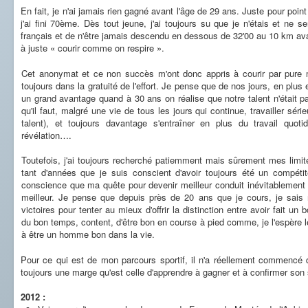
En fait, je n'ai jamais rien gagné avant l'âge de 29 ans. Juste pour p
j'ai fini 70ème. Dès tout jeune, j'ai toujours su que je n'étais et ne 
français et de n'être jamais descendu en dessous de 32'00 au 10 km avan
à juste « courir comme on respire ».
Cet anonymat et ce non succès m'ont donc appris à courir par pure m
toujours dans la gratuité de l'effort. Je pense que de nos jours, en plus 
un grand avantage quand à 30 ans on réalise que notre talent n'était p
qu'il faut, malgré une vie de tous les jours qui continue, travailler sér
talent), et toujours davantage s'entraîner en plus du travail quoti
révélation….
Toutefois, j'ai toujours recherché patiemment mais sûrement mes limit
tant d'années que je suis conscient d'avoir toujours été un compéti
conscience que ma quête pour devenir meilleur conduit inévitablement
meilleur. Je pense que depuis près de 20 ans que je cours, je sais 
victoires pour tenter au mieux d'offrir la distinction entre avoir fait u
du bon temps, content, d'être bon en course à pied comme, je l'espère le 
à être un homme bon dans la vie.
Pour ce qui est de mon parcours sportif, il n'a réellement commencé q
toujours une marge qu'est celle d'apprendre à gagner et à confirmer son 
2012 :