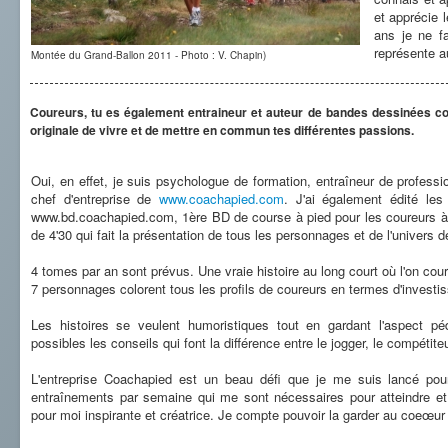
et apprécie 
ans je ne f
représente a
Montée du Grand-Ballon 2011 - Photo : V. Chapin)
Coureurs, tu es également entraineur et auteur de bandes dessinées co
originale de vivre et de mettre en commun tes différentes passions.
Oui, en effet, je suis psychologue de formation, entraîneur de professi
chef d'entreprise de
www.coachapied.com
. J'ai également édité l
www.bd.coachapied.com, 1ère BD de course à pied pour les coureurs à p
de 4'30 qui fait la présentation de tous les personnages et de l'univers
4 tomes par an sont prévus. Une vraie histoire au long court où l'on cour
7 personnages colorent tous les profils de coureurs en termes d'investis
Les histoires se veulent humoristiques tout en gardant l'aspect pé
possibles les conseils qui font la différence entre le jogger, le compétiteu
L'entreprise Coachapied est un beau défi que je me suis lancé po
entraînements par semaine qui me sont nécessaires pour atteindre et
pour moi inspirante et créatrice. Je compte pouvoir la garder au coeœur