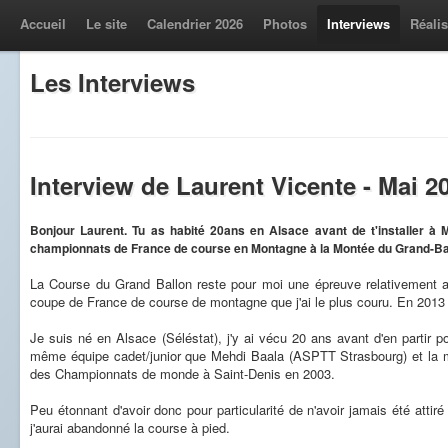
Accueil
Le site
Calendrier 2026
Photos
Interviews
Réalis
Les Interviews
Interview de Laurent Vicente - Mai 2
Bonjour Laurent. Tu as habité 20ans en Alsace avant de t'installer à M
championnats de France de course en Montagne à la Montée du Grand-Ball
La Course du Grand Ballon reste pour moi une épreuve relativement a
coupe de France de course de montagne que j'ai le plus couru. En 2013 
Je suis né en Alsace (Séléstat), j'y ai vécu 20 ans avant d'en partir 
même équipe cadet/junior que Mehdi Baala (ASPTT Strasbourg) et l
des Championnats de monde à Saint-Denis en 2003.
Peu étonnant d'avoir donc pour particularité de n'avoir jamais été attiré
j'aurai abandonné la course à pied.