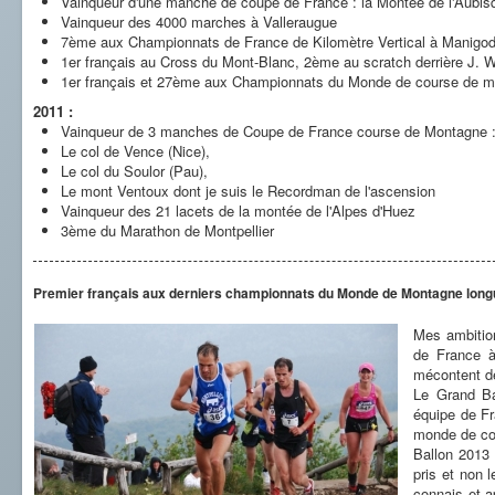
Vainqueur d'une manche de coupe de France : la Montée de l'Aubis
Vainqueur des 4000 marches à Valleraugue
7ème aux Championnats de France de Kilomètre Vertical à Manigod 
1er français au Cross du Mont-Blanc, 2ème au scratch derrière J.
1er français et 27ème aux Championnats du Monde de course de mon
2011 :
Vainqueur de 3 manches de Coupe de France course de Montagne 
Le col de Vence (Nice),
Le col du Soulor (Pau),
Le mont Ventoux dont je suis le Recordman de l'ascension
Vainqueur des 21 lacets de la montée de l'Alpes d'Huez
3ème du Marathon de Montpellier
Premier français aux derniers championnats du Monde de Montagne longue
Mes ambition
de France à
mécontent de
Le Grand Ba
équipe de F
monde de cou
Ballon 2013 
pris et non
connais et a