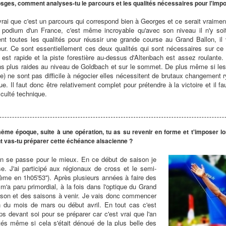
sges, comment analyses-tu le parcours et les qualités nécessaires pour l'impo
vrai que c'est un parcours qui correspond bien à Georges et ce serait vraime
e podium d'un France, c'est même incroyable qu'avec son niveau il n'y soi
nt toutes les qualités pour réussir une grande course au Grand Ballon, il v
ur. Ce sont essentiellement ces deux qualités qui sont nécessaires sur ce pa
 est rapide et la piste forestière au-dessus d'Altenbach est assez roulante.
ns plus raides au niveau de Goldbach et sur le sommet. De plus même si les
vée) ne sont pas difficile à négocier elles nécessitent de brutaux changement 
ue. Il faut donc être relativement complet pour prétendre à la victoire et il fa
ficulté technique.
ême époque, suite à une opération, tu as su revenir en forme et t'imposer 
t vas-tu préparer cette échéance alsacienne ?
ion se passe pour le mieux. En ce début de saison je
se. J'ai participé aux régionaux de cross et le semi-
ème en 1h05'53''). Après plusieurs années à faire des
 m'a paru primordial, à la fois dans l'optique du Grand
aison et des saisons à venir. Je vais donc commencer
fin du mois de mars ou début avril. En tout cas c'est
s devant soi pour se préparer car c'est vrai que l'an
tés même si cela s'était dénoué de la plus belle des