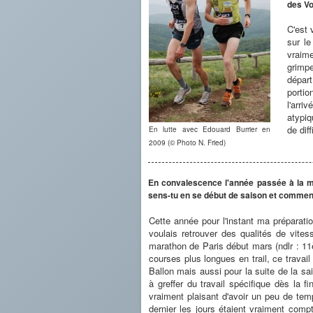
des Vo
C'est 
sur l
vraime
grimpe
départ
portio
l'arri
atypiq
de dif
En lutte avec Edouard Burrier en
2009 (© Photo N. Fried)
En convalescence l'année passée à la m
sens-tu en se début de saison et commen
Cette année pour l'instant ma préparat
voulais retrouver des qualités de vites
marathon de Paris début mars (ndlr : 11
courses plus longues en trail, ce travail
Ballon mais aussi pour la suite de la s
à greffer du travail spécifique dès la 
vraiment plaisant d'avoir un peu de temp
dernier les jours étaient vraiment comp