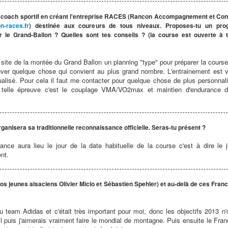
 le coach sportif en créant l'entreprise RACES (Rancon Accompagnement et Con
n-races.fr
) destinée aux coureurs de tous niveaux. Proposes-tu un pr
r le Grand-Ballon ? Quelles sont tes conseils ? (la course est ouverte à 
e site de la montée du Grand Ballon un planning "type" pour préparer la cour
 trouver quelque chose qui convient au plus grand nombre. L'entrainement est 
dualisé. Pour cela il faut me contacter pour quelque chose de plus personnal
ne telle épreuve c'est le couplage VMA/VO2max et maintien d'endurance d
rganisera sa traditionnelle reconnaissance officielle. Seras-tu présent ?
ssance aura lieu le jour de la date habituelle de la course c'est à dire le 
ent.
nos jeunes alsaciens Olivier Miclo et Sébastien Spehler) et au-delà de ces Fra
du team Adidas et c'était très important pour moi, donc les objectifs 2013
ail puis j'aimerais vraiment faire le mondial de montagne. Puis ensuite le Franc