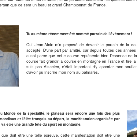
ertain que ce sera un beau et grand Championnat de France.
Tu as même récemment été nommé parrain de l'événement !
Oui Jean-Alain m'a proposé de devenir le parrain de la cour
accepté. D'une part par amitié, car depuis toutes ces années
aussi parce que cette course représente bien l'essence de la
course fait grandir la course en montagne en France et tire la 
suis pas Alsacien, c'était important d'y apporter mon soutie
d'avoir pu inscrire mon nom au palmarès.
Monde de la spécialité, le plateau sera encore une fois des plus
ondiaux et l'élite français au départ, la manifestation organisée par
n va être une grande fête du sport en montagne.
que doit être une telle épreuve, cette manifestation doit être une