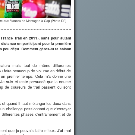
oire aux Frances de Montagne à Gap (Photo DR)
France Trail en 2011), sans pour autant
distance en participant pour la première
un peu déçu. Comment gères-tu ta saison
nature mais tout de même différentes
i pu faire beaucoup de volume en début de
 un premier temps. Cela m'a donné une
. Je suis et reste persuadé que la course
up de coureurs de trail passent ou sont
ns et quand il faut mélanger les deux dans
t un challenge passionnant que d'essayer
 différentes phases d'entrainement et de
ment que je pouvais faire mieux. J'ai mal