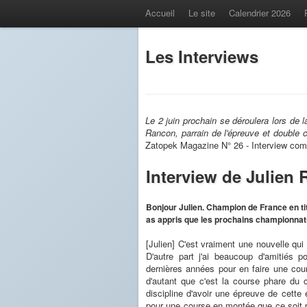
Accueil
Le site
Calendrier 2026
Les Interviews
Le 2 juin prochain se déroulera lors d
Rancon, parrain de l'épreuve et double
Zatopek Magazine N° 26 - Interview com
Interview de Julien
Bonjour Julien. Champion de France en tit
as appris que les prochains championnats
[Julien] C'est vraiment une nouvelle qu
D'autre part j'ai beaucoup d'amitiés p
dernières années pour en faire une cou
d'autant que c'est la course phare du 
discipline d'avoir une épreuve de cette 
pour une course en montée que ce soit p