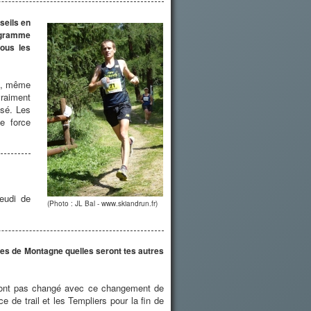
seils en
ogramme
tous les
se, même
vraiment
isé. Les
e force
jeudi de
(Photo : JL Bal - www.skiandrun.fr)
nces de Montagne quelles seront tes autres
 n'ont pas changé avec ce changement de
e de trail et les Templiers pour la fin de