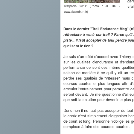
gér
vra
Templiers 2012 (Photo : JL Bal -
www.skiandrun.fr)
Dans le dernier "Trail Endurance Mag" (#97
réfractaire à venir sur trail ? Parce qu'
piste... il faut accepter de tout perdre pou
quel sera le tien ?
Je suis d'un côté d'accord avec Thierry e
sur les qualités d'endurance et d'endur
performance ce sont ces même qualités
saison de manière à ce qu'il y ait un te
perdre ses qualités de "vitesse" mais 
courses courtes et plus longues afin d'e
articuler l'entrainement pour permettre 
seront devant. Je me questionne d'ailleur
que soit la solution pour devenir le plus 
Donc non il ne faut pas accepter de tout 
le choix c'est simplement d'organiser ha
de court et long. Personne n'oblige les 
complexe à faire des courses courtes.