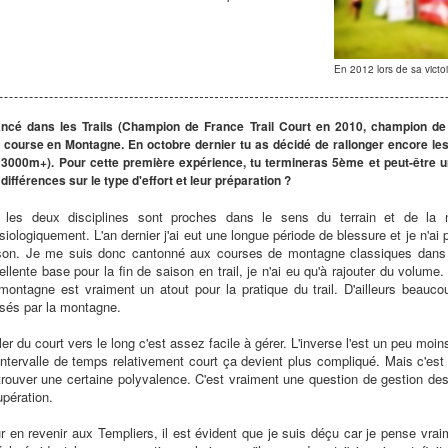
En 2012 lors de sa vict
ancé dans les Trails (Champion de France Trail Court en 2010, champion de 
ourse en Montagne. En octobre dernier tu as décidé de rallonger encore les 
t 3000m+). Pour cette première expérience, tu termineras 5ème et peut-être 
 différences sur le type d'effort et leur préparation ?
 les deux disciplines sont proches dans le sens du terrain et de la 
siologiquement. L'an dernier j'ai eut une longue période de blessure et je n'a
son. Je me suis donc cantonné aux courses de montagne classiques dans
ellente base pour la fin de saison en trail, je n'ai eu qu'à rajouter du volume
montagne est vraiment un atout pour la pratique du trail. D'ailleurs beauco
sés par la montagne.
ller du court vers le long c'est assez facile à gérer. L'inverse l'est un peu moi
intervalle de temps relativement court ça devient plus compliqué. Mais c'es
trouver une certaine polyvalence. C'est vraiment une question de gestion des
upération.
r en revenir aux Templiers, il est évident que je suis déçu car je pense vrai