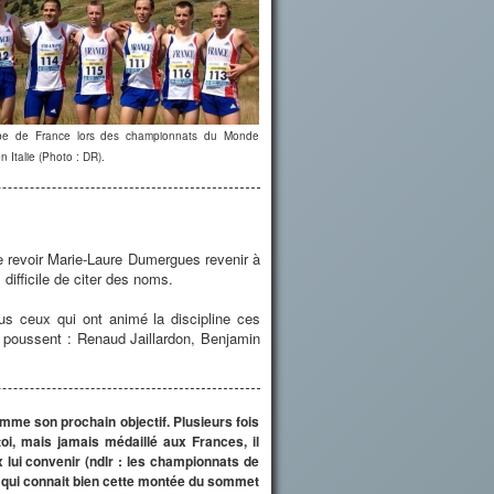
ipe de France lors des championnats du Monde
 Italie (Photo : DR).
de revoir Marie-Laure Dumergues revenir à
difficile de citer des noms.
s ceux qui ont animé la discipline ces
ui poussent : Renaud Jaillardon, Benjamin
mme son prochain objectif. Plusieurs fois
i, mais jamais médaillé aux Frances, il
 lui convenir (ndlr : les championnats de
 qui connait bien cette montée du sommet