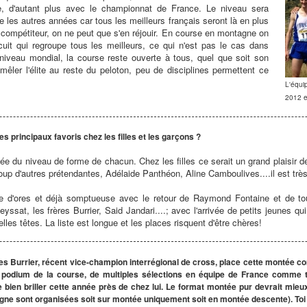
, d'autant plus avec le championnat de France. Le niveau sera
les autres années car tous les meilleurs français seront là en plus
 compétiteur, on ne peut que s'en réjouir. En course en montagne on
rcuit qui regroupe tous les meilleurs, ce qui n'est pas le cas dans
 niveau mondial, la course reste ouverte à tous, quel que soit son
êler l'élite au reste du peloton, peu de disciplines permettent ce
L'équ
2012 en
es principaux favoris chez les filles et les garçons ?
idée du niveau de forme de chacun. Chez les filles ce serait un grand plaisir 
up d'autres prétendantes, Adélaide Panthéon, Aline Camboulives....il est très 
 d'ores et déjà somptueuse avec le retour de Raymond Fontaine et de tou
ssat, les frères Burrier, Said Jandari....; avec l'arrivée de petits jeunes q
elles têtes. La liste est longue et les places risquent d'être chères!
s Burrier, récent vice-champion interrégional de cross, place cette montée co
 podium de la course, de multiples sélections en équipe de France comme to
 bien briller cette année près de chez lui. Le format montée pur devrait mieux
ne sont organisées soit sur montée uniquement soit en montée descente). Toi