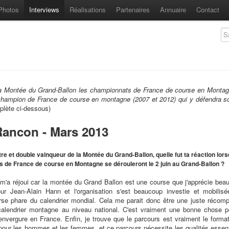
Photos
Interviews
Réalisations
Partenaires
Annuaire
Contact
e la Montée du Grand-Ballon les championnats de France de course en Montagn
 champion de France de course en montagne (2007 et 2012) qui y défendra so
plète ci-dessous)
 Rancon - Mars 2013
re et double vainqueur de la Montée du Grand-Ballon, quelle fut ta réaction lors
 de France de course en Montagne se dérouleront le 2 juin au Grand-Ballon ?
i m'a réjoui car la montée du Grand Ballon est une course que j'apprécie bea
our Jean-Alain Hann et l'organisation s'est beaucoup investie et mobilis
rse phare du calendrier mondial. Cela me parait donc être une juste récom
calendrier montagne au niveau national. C'est vraiment une bonne chose p
envergure en France. Enfin, je trouve que le parcours est vraiment le format
our les hommes et les femmes, et ce parcours nécessite les qualités essent