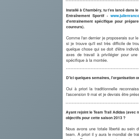
Installé à Chambéry, tu t'es lancé dans
Entraînement Sportif -
www.julienranco
d'entrainement spécifique pour prépare
coureurs).
Comme l'an dernier je proposerais sur l
si je trouve qu'il est très difficile de
quelque chose qui se doit d'être indivi
axes de travail à privilégier pour u
spécifique à la montée.
D'ici quelques semaines, l'organisation o
Oui à priori la traditionnelle reconnai
l'ascension 9 mai et je devrais être prés
Ayant rejoint le Team Trail Adidas (avec 
objectifs pour cette saison 2013 ?
Nous avons une totale liberté au sein 
team. A priori il y aura le mondial de tr