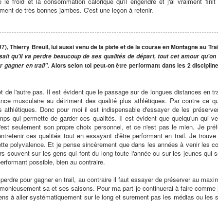
é le froid et la consommation calorique qu'il engendre et j'ai vraiment finit
iment de très bonnes jambes. C'est une leçon à retenir.
), Thierry Breuil, lui aussi venu de la piste et de la course en Montagne au Trai
il sait qu'il va perdre beaucoup de ses qualités de départ, tout cet amour qu'o
Alors selon toi peut-on être performant dans les 2 discipline
r gagner en trail".
t de l'autre pas. Il est évident que le passage sur de longues distances en tra
ance musculaire au détriment des qualité plus athlétiques. Par contre ce qu
 athlétiques. Donc pour moi il est indispensable d'essayer de les préserv
mps qui permette de garder ces qualités. Il est évident que quelqu'un qui veut
c'est seulement son propre choix personnel, et ce n'est pas le mien. Je pr
ntretenir ces qualités tout en essayant d'être performant en trail. Je trou
cette polyvalence. Et je pense sincèrement que dans les années à venir les co
s souvent sur les gens qui font du long toute l'année ou sur les jeunes qui se
performant possible, bien au contraire.
perdre pour gagner en trail, au contraire il faut essayer de préserver au max
rmonieusement sa et ses saisons. Pour ma part je continuerai à faire comme je
gens à aller systématiquement sur le long et surement pas les médias ou les s