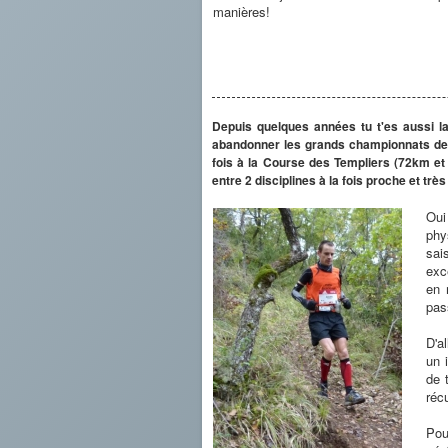
manières!
Depuis quelques années tu t'es aussi l
abandonner les grands championnats de c
fois à la Course des Templiers (72km e
entre 2 disciplines à la fois proche et très
Oui
phy
sai
exc
en 
pas
D'a
un 
de 
réc
Pou