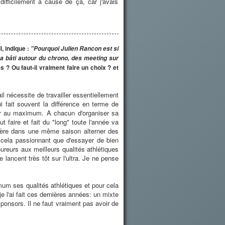
 difficilement à cause de ça, car j'avais
l, indique :
"Pourquoi Julien Rancon est si
n a bâti autour du chrono, des meeting sur
s ? Ou faut-il vraiment faire un choix ? et
il nécessite de travailler essentiellement
i fait souvent la différence en terme de
er au maximum. A chacun d'organiser sa
 faire et fait du "long" toute l'année va
éfère dans une même saison alterner des
ve cela passionnant que d'essayer de bien
ureurs aux meilleurs qualités athlétiques
 lancent très tôt sur l'ultra. Je ne pense
imum ses qualités athlétiques et pour cela
 l'ai fait ces dernières années: un mixte
ponsors. Il ne faut vraiment pas avoir de