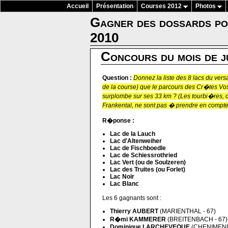
Accueil
Présentation
Courses 2012
Photos
Gagner des dossards p
2010
Concours du mois de j
Question :
Donnez la liste des 8 lacs du vers
de la course) que le parcours des Cr�tes V
surplombe sur ses 33 km ? (Les tourbi�res, 
Frankental, ne sont pas � prendre en compte
R�ponse :
Lac de la Lauch
Lac d'Altenweiher
Lac de Fischboedle
Lac de Schiessrothried
Lac Vert (ou de Soulzeren)
Lac des Truites (ou Forlet)
Lac Noir
Lac Blanc
Les 6 gagnants sont :
Thierry AUBERT
(MARIENTHAL - 67)
R�mi KAMMERER
(BREITENBACH - 67)
Dominique LARCHEVEQUE
(CHENIMENIL