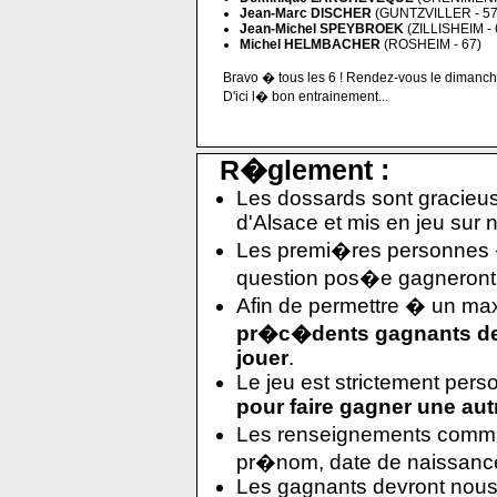
Jean-Marc DISCHER
(GUNTZVILLER - 57
Jean-Michel SPEYBROEK
(ZILLISHEIM - 
Michel HELMBACHER
(ROSHEIM - 67)
Bravo � tous les 6 ! Rendez-vous le dimanc
D'ici l� bon entrainement...
R�glement :
Les dossards sont gracieus
d'Alsace et mis en jeu sur n
Les premi�res personnes 
question pos�e gagneront 
Afin de permettre � un m
pr�c�dents gagnants de 
jouer
.
Le jeu est strictement pers
pour faire gagner une au
Les renseignements comm
pr�nom, date de naissance 
Les gagnants devront nous e