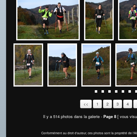
<<
1
2
3
4
Il y a 514 photos dans la galerie -
Page 8
[ vous visua
Conformément au droit d'auteur, ces photos sont la propriété de l'