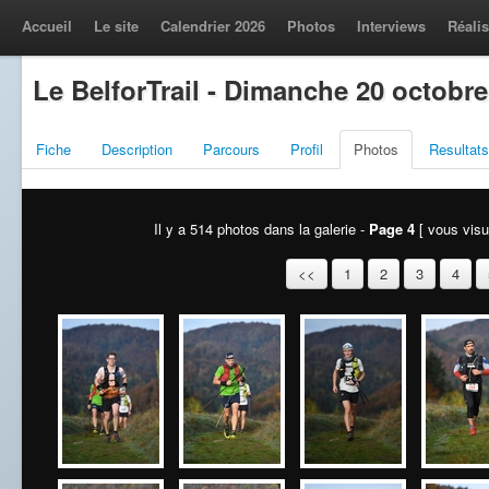
Accueil
Le site
Calendrier 2026
Photos
Interviews
Réalis
Le BelforTrail - Dimanche 20 octobre
Fiche
Description
Parcours
Profil
Photos
Resultats
Il y a 514 photos dans la galerie -
Page 4
[ vous visua
<<
1
2
3
4