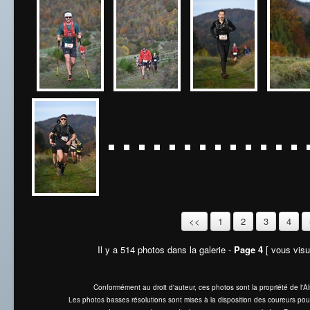
<<
1
2
3
4
Il y a 514 photos dans la galerie -
Page 4
[ vous visua
Conformément au droit d'auteur, ces photos sont la propriété de l'
Les photos basses résolutions sont mises à la disposition des coureurs pou