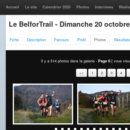
Accueil
Le site
Calendrier 2026
Photos
Interviews
Réalis
Le BelforTrail - Dimanche 20 octobre
Fiche
Description
Parcours
Profil
Photos
Resultats
Il y a 514 photos dans la galerie -
Page 6
[ vous visua
<<
1
2
3
4