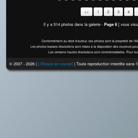
<<
1
2
3
4
Il y a 514 photos dans la galerie -
Page 6
[ vous visua
Conformément au droit d'auteur, ces photos sont la propriété de l'
Les photos basses résolutions sont mises à la disposition des coureurs pou
Les versions hautes résolutions sont commercialisées. Pour tou
© 2007 - 2026 |
L'Alsace en courant
| Toute reproduction interdite sans 