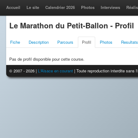
Accueil
Le site
Calendrier 2026
Photos
Interviews
Réalis
Le Marathon du Petit-Ballon - Profil
Fiche
Description
Parcours
Profil
Photos
Resultats
Pas de profil disponible pour cette course.
© 2007 - 2026 |
L'Alsace en courant
| Toute reproduction interdite sans 