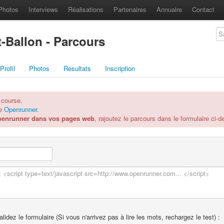
Photos
Interviews
Réalisations
Partenaires
Annuaire
Contact
-Ballon - Parcours
Profil
Photos
Resultats
Inscription
 course.
re
Openrunner
.
penrunner dans vos pages web
, rajoutez le parcours dans le formulaire ci-
idez le formulaire (Si vous n'arrivez pas à lire les mots, rechargez le test) :