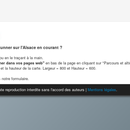
unner sur l'Alsace en courant ?
u en le traçant à la main.
ner dans vos pages web"
en bas de la page en cliquant sur "Parcours et alt
 et la hauteur de la carte. Largeur = 800 et Hauteur = 600.
 notre formulaire.
te reproduction interdite sans l'accord des auteurs |
Mentions légales
.