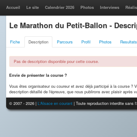
Accueil
Le site
Calendrier 2026
Photos
Interviews
Réalis
Le Marathon du Petit-Ballon - Descri
Fiche
Description
Parcours
Profil
Photos
Resultats
Pas de description disponible pour cette course.
Envie de présenter la course ?
Vous êtes organisateur ou coureur et avez déjà participé à la course ?
description détaillé de l'épreuve, que nous publirons avec plaisir après va
© 2007 - 2026 |
L'Alsace en courant
| Toute reproduction interdite sans 