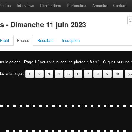
Photos
Interviews
Réalisations
Partenaires
Annuaire
Contact
es - Dimanche 11 juin 2023
Profil
Photos
Resultats
Inscription
ns la galerie -
Page 1
[ vous visualisez les photos 1 à 51 ] - Cliquez sur une p
lez à la page :
1
2
3
4
5
6
7
8
9
10
>