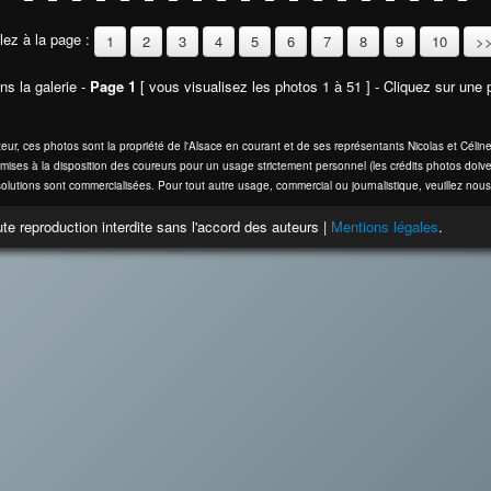
lez à la page :
1
2
3
4
5
6
7
8
9
10
>
ns la galerie -
Page 1
[ vous visualisez les photos 1 à 51 ] - Cliquez sur une p
eur, ces photos sont la propriété de l'Alsace en courant et de ses représentants Nicolas et Cél
mises à la disposition des coureurs pour un usage strictement personnel (les crédits photos doive
olutions sont commercialisées. Pour tout autre usage, commercial ou journalistique, veuillez nous
te reproduction interdite sans l'accord des auteurs |
Mentions légales
.