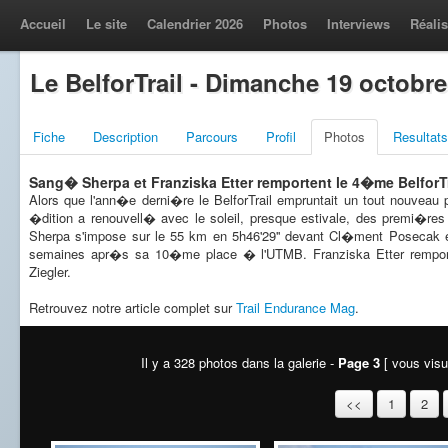
Accueil
Le site
Calendrier 2026
Photos
Interviews
Réalis
Le BelforTrail - Dimanche 19 octobre
Fiche
Description
Parcours
Profil
Photos
Resultats
Sang� Sherpa et Franziska Etter remportent le 4�me BelforTr
Alors que l'ann�e derni�re le BelforTrail empruntait un tout nouveau
�dition a renouvell� avec le soleil, presque estivale, des premi�re
Sherpa s'impose sur le 55 km en 5h46'29'' devant Cl�ment Posecak e
semaines apr�s sa 10�me place � l'UTMB. Franziska Etter remporte
Ziegler.
Retrouvez notre article complet sur
Trail Endurance Mag
.
Il y a 328 photos dans la galerie -
Page 3
[ vous visua
<<
1
2