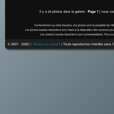
Il y a 24 photos dans la galerie -
Page 1
[ vous vis
Conformément au droit d'auteur, ces photos sont la propriété de l'
Les photos basses résolutions sont mises à la disposition des coureurs pou
Les versions hautes résolutions sont commercialisées. Pour tou
© 2007 - 2026 |
L'Alsace en courant
| Toute reproduction interdite sans 