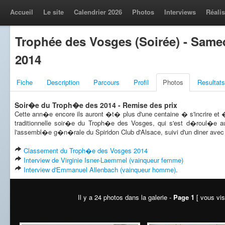
Accueil
Le site
Calendrier 2026
Photos
Interviews
Réalis
Trophée des Vosges (Soirée) - Same
2014
Fiche
Description
Parcours
Profil
Photos
Resultats
Soir�e du Troph�e des 2014 - Remise des prix
Cette ann�e encore ils auront �t� plus d'une centaine � s'incrire et 
traditionnelle soir�e du Troph�e des Vosges, qui s'est d�roul�e a
l'assembl�e g�n�rale du Spiridon Club d'Alsace, suivi d'un diner avec l
Classement du Troph�e des Vosges 2014
Interview de Virginie Isner-Laemmel (vainqueur femme)
Interview d'Emmanuel Allenbach (vainqueur homme)
.
Il y a 24 photos dans la galerie -
Page 1
[ vous vis