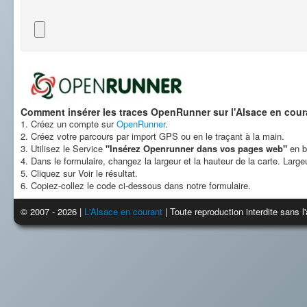
Comment insérer les traces OpenRunner sur l'Alsace en cour
1. Créez un compte sur
OpenRunner
.
2. Créez votre parcours par import GPS ou en le traçant à la main.
3. Utilisez le Service
"Insérez Openrunner dans vos pages web"
en b
4. Dans le formulaire, changez la largeur et la hauteur de la carte. Larg
5. Cliquez sur Voir le résultat.
6. Copiez-collez le code ci-dessous dans notre formulaire.
© 2007 - 2026 |
L'Alsace en courant
| Toute reproduction interdite sans 