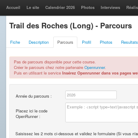
Accueil
Le site
Calendrier 2026
Photos
Interviews
Réalis
Trail des Roches (Long) - Parcours
Fiche
Description
Parcours
Profil
Photos
Resultats
Pas de parcours disponible pour cette course.
Créer le parcours chez notre partenaire
Openrunner
.
Puis en utilisant le service
Insérez Openrunner dans vos pages w
Année du parcours :
Placez ici le code
OpenRunner :
Saisissez les 2 mots ci-dessous et validez le formulaire (Si vous n'ar