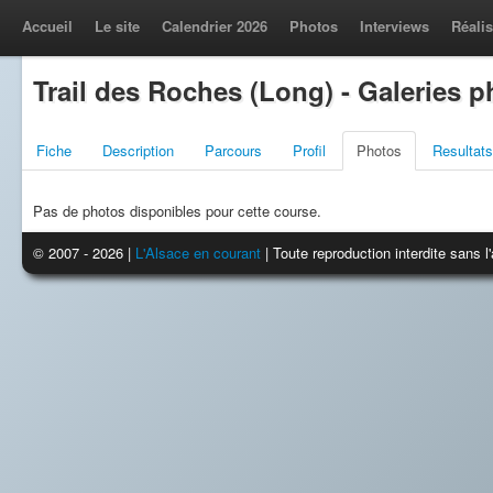
Accueil
Le site
Calendrier 2026
Photos
Interviews
Réalis
Trail des Roches (Long) - Galeries 
Fiche
Description
Parcours
Profil
Photos
Resultats
Pas de photos disponibles pour cette course.
© 2007 - 2026 |
L'Alsace en courant
| Toute reproduction interdite sans 