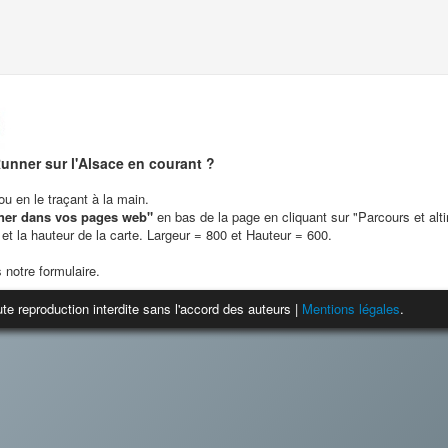
unner sur l'Alsace en courant ?
u en le traçant à la main.
ner dans vos pages web"
en bas de la page en cliquant sur "Parcours et alt
 et la hauteur de la carte. Largeur = 800 et Hauteur = 600.
 notre formulaire.
te reproduction interdite sans l'accord des auteurs |
Mentions légales
.