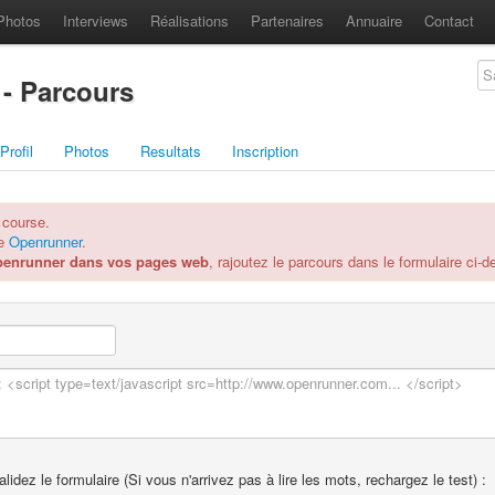
Photos
Interviews
Réalisations
Partenaires
Annuaire
Contact
- Parcours
Profil
Photos
Resultats
Inscription
 course.
re
Openrunner
.
penrunner dans vos pages web
, rajoutez le parcours dans le formulaire ci-
idez le formulaire (Si vous n'arrivez pas à lire les mots, rechargez le test) :