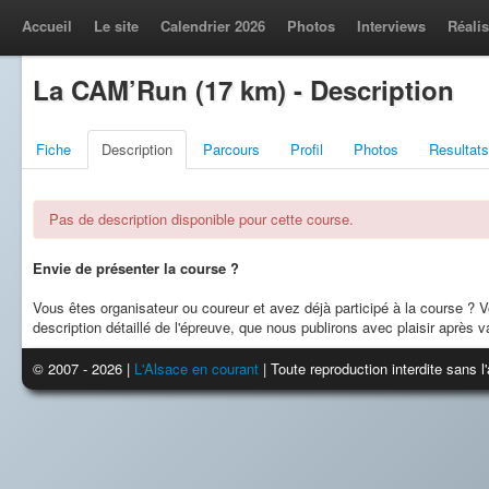
Accueil
Le site
Calendrier 2026
Photos
Interviews
Réalis
La CAM’Run (17 km) - Description
Fiche
Description
Parcours
Profil
Photos
Resultats
Pas de description disponible pour cette course.
Envie de présenter la course ?
Vous êtes organisateur ou coureur et avez déjà participé à la course ?
description détaillé de l'épreuve, que nous publirons avec plaisir après va
© 2007 - 2026 |
L'Alsace en courant
| Toute reproduction interdite sans 