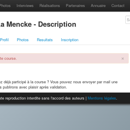
Photos
Interviews
Réalisations
Partenaires
Annuaire
Contact
 La Mencke - Description
Profil
Photos
Resultats
Inscription
×
te course.
ez déjà participé à la course ? Vous pouvez nous envoyer par mail une
s publirons avec plaisir après validation.
te reproduction interdite sans l'accord des auteurs |
Mentions légales
.