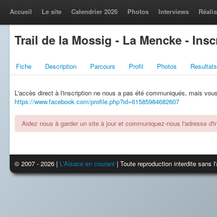
Accueil
Le site
Calendrier 2026
Photos
Interviews
Réalis
Trail de la Mossig - La Mencke - Insc
Fiche
Description
Parcours
Profil
Photos
Resultats
L'accès direct à l'inscription ne nous a pas été communiqués, mais vous l
https://www.facebook.com/profile.php?id=61585984682607
Aidez nous à garder un site à jour et communiquez-nous l'adresse d'ins
© 2007 - 2026 |
L'Alsace en courant
| Toute reproduction interdite sans 