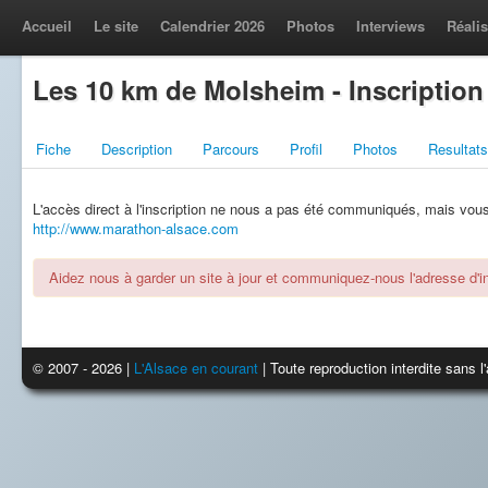
Accueil
Le site
Calendrier 2026
Photos
Interviews
Réalis
Les 10 km de Molsheim - Inscription
Fiche
Description
Parcours
Profil
Photos
Resultats
L'accès direct à l'inscription ne nous a pas été communiqués, mais vous l
http://www.marathon-alsace.com
Aidez nous à garder un site à jour et communiquez-nous l'adresse d'ins
© 2007 - 2026 |
L'Alsace en courant
| Toute reproduction interdite sans 