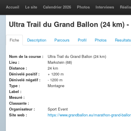
Accueil
Le site
Calendrier 2026
Photos
Interviews
Réalis
Ultra Trail du Grand Ballon (24 km) -
Fiche
Description
Parcours
Profil
Photos
Resultats
Nom de la course :
Ultra Trail du Grand Ballon (24 km)
Lieu :
Markstein (68)
Distance :
24 km
Dénivelé positif :
+ 1200 m
Dénivelé négatif :
- 1200 m
Type :
Montagne
Label :
Mesuré :
Classante :
Organisateur :
Sport Event
Site web :
https://www.grandballon.eu/marathon-grand-ballo