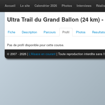
Accueil
Le site
Calendrier 2026
Photos
Interviews
Réalis
Ultra Trail du Grand Ballon (24 km) - 
Fiche
Description
Parcours
Profil
Photos
Resultats
Pas de profil disponible pour cette course.
© 2007 - 2026 |
L'Alsace en courant
| Toute reproduction interdite sans 