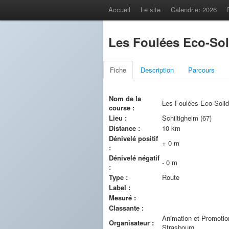
Accueil
Le site
Calendrier 2026
Les Foulées Eco-Soli
Fiche
Description
Parcours
Nom de la
Les Foulées Eco-Solid
course :
Lieu :
Schiltigheim (67)
Distance :
10 km
Dénivelé positif
+ 0 m
:
Dénivelé négatif
- 0 m
:
Type :
Route
Label :
Mesuré :
Classante :
Animation et Promotion
Organisateur :
Strasbourg