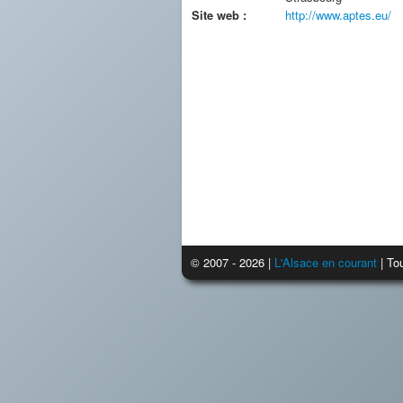
Site web :
http://www.aptes.eu/
© 2007 - 2026 |
L'Alsace en courant
| Tou