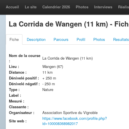
Accueil
Le site
Calendrier 2026
Photos
Interviews
Réalis
La Corrida de Wangen (11 km) - Fic
Fiche
Description
Parcours
Profil
Photos
Resultats
Nom de la course
La Corrida de Wangen (11 km)
:
Lieu :
Wangen (67)
Distance :
11 km
Dénivelé positif :
+ 250 m
Dénivelé négatif :
- 250 m
Type :
Nature
Label :
Mesuré :
Classante :
Organisateur :
Association Sportive du Vignoble
https://www.facebook.com/profile.php?
Site web :
id=100008368982017