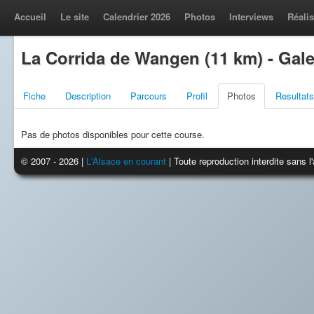
Accueil
Le site
Calendrier 2026
Photos
Interviews
Réalis
La Corrida de Wangen (11 km) - Gale
Fiche
Description
Parcours
Profil
Photos
Resultats
Pas de photos disponibles pour cette course.
© 2007 - 2026 |
L'Alsace en courant
| Toute reproduction interdite sans 