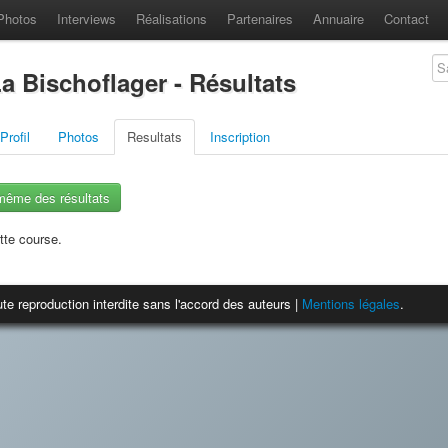
Photos
Interviews
Réalisations
Partenaires
Annuaire
Contact
La Bischoflager - Résultats
Profil
Photos
Resultats
Inscription
-même des résultats
tte course.
te reproduction interdite sans l'accord des auteurs |
Mentions légales
.