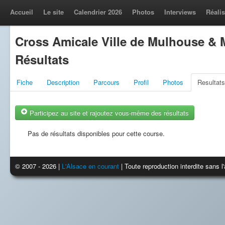
Accueil
Le site
Calendrier 2026
Photos
Interviews
Réalis
Cross Amicale Ville de Mulhouse & 
Résultats
Fiche
Description
Parcours
Profil
Photos
Resultats
Participez au site et rajoutez vous-même des résultats
Pas de résultats disponibles pour cette course.
© 2007 - 2026 |
L'Alsace en courant
| Toute reproduction interdite sans 