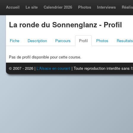
Accueil
Le site
Calendrier 2026
Photos
Interviews
Réalis
La ronde du Sonnenglanz - Profil
Fiche
Description
Parcours
Profil
Photos
Resultats
Pas de profil disponible pour cette course.
© 2007 - 2026 |
L'Alsace en courant
| Toute reproduction interdite sans 