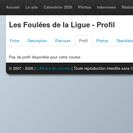
Accueil
Le site
Calendrier 2026
Photos
Interviews
Réalis
Les Foulées de la Ligue - Profil
Fiche
Description
Parcours
Profil
Photos
Resultats
Pas de profil disponible pour cette course.
© 2007 - 2026 |
L'Alsace en courant
| Toute reproduction interdite sans 