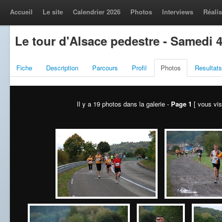
Accueil
Le site
Calendrier 2026
Photos
Interviews
Réalis
Le tour d'Alsace pedestre - Samedi 
Fiche
Description
Parcours
Profil
Photos
Resultats
Il y a 19 photos dans la galerie -
Page 1
[ vous vis