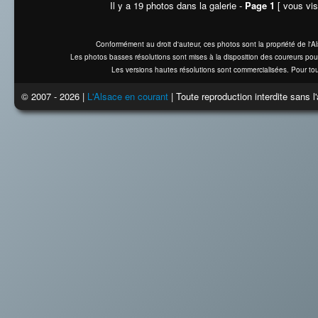
Il y a 19 photos dans la galerie -
Page 1
[ vous vis
Conformément au droit d'auteur, ces photos sont la propriété de l'
Les photos basses résolutions sont mises à la disposition des coureurs pou
Les versions hautes résolutions sont commercialisées. Pour tou
© 2007 - 2026 |
L'Alsace en courant
| Toute reproduction interdite sans 