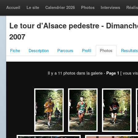
Accueil
Le site
Calendrier 2026
Photos
Interviews
Réalis
Le tour d'Alsace pedestre - Dimanch
2007
Fiche
Description
Parcours
Profil
Photos
Resultats
Il y a 11 photos dans la galerie -
Page 1
[ vous vis