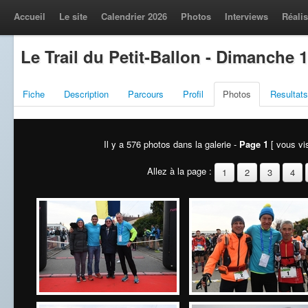
Accueil
Le site
Calendrier 2026
Photos
Interviews
Réalis
Le Trail du Petit-Ballon - Dimanche 
Fiche
Description
Parcours
Profil
Photos
Resultats
Il y a 576 photos dans la galerie -
Page 1
[ vous vis
Allez à la page :
1
2
3
4