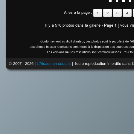
Allez à la page :
1
2
3
4
Il y a 576 photos dans la galerie -
Page 1
[ vous vis
Conformément au droit d'auteur, ces photos sont la propriété de l'
Les photos basses résolutions sont mises à la disposition des coureurs pou
Les versions hautes résolutions sont commercialisées. Pour tou
© 2007 - 2026 |
L'Alsace en courant
| Toute reproduction interdite sans 