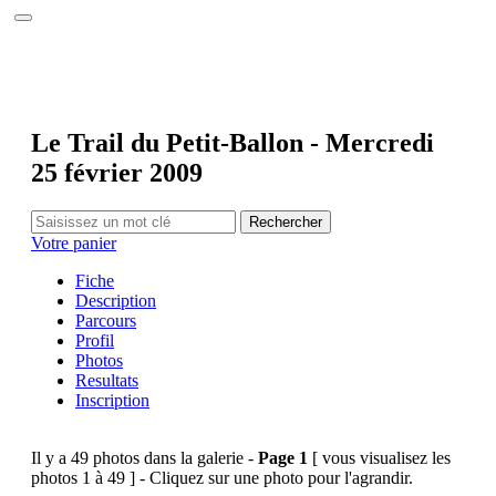
Accueil
Le site
Calendrier 2026
Photos
Interviews
Réalisations
Le Trail du Petit-Ballon - Mercredi
Partenaires
25 février 2009
Annuaire
Contact
Rechercher
Votre panier
Fiche
Description
Parcours
Profil
Photos
Resultats
Inscription
Il y a 49 photos dans la galerie -
Page 1
[ vous visualisez les
photos 1 à 49 ] - Cliquez sur une photo pour l'agrandir.