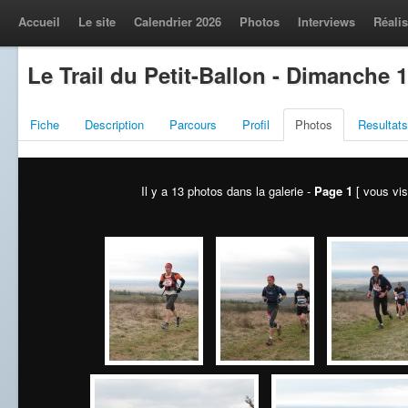
Accueil
Le site
Calendrier 2026
Photos
Interviews
Réalis
Le Trail du Petit-Ballon - Dimanche 
Fiche
Description
Parcours
Profil
Photos
Resultats
Il y a 13 photos dans la galerie -
Page 1
[ vous vis