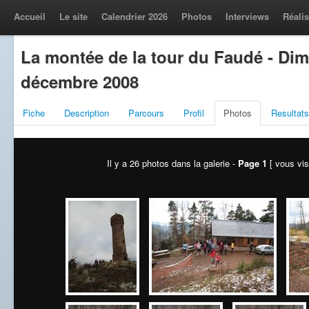
Accueil
Le site
Calendrier 2026
Photos
Interviews
Réalis
La montée de la tour du Faudé - Di
décembre 2008
Fiche
Description
Parcours
Profil
Photos
Resultats
Il y a 26 photos dans la galerie -
Page 1
[ vous vis