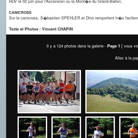
RDV le 02 juin pour l'Ascension ou la Mont�e du Grand-Ballon.
CANICROSS
Sur le canicross, S�bastien SPEHLER et Dino remportent tr�s facilem
Texte et Photos : Vincent CHAPIN
Il y a 124 photos dans la galerie -
Page 1
[ vous vis
Allez à la pa