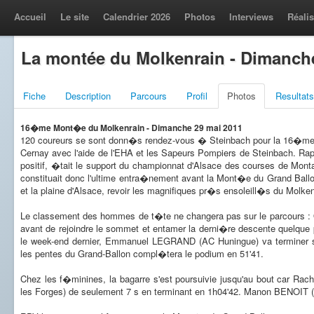
Accueil
Le site
Calendrier 2026
Photos
Interviews
Réalis
La montée du Molkenrain - Dimanch
Fiche
Description
Parcours
Profil
Photos
Resultats
16�me Mont�e du Molkenrain - Dimanche 29 mai 2011
120 coureurs se sont donn�s rendez-vous � Steinbach pour la 16�me 
Cernay avec l'aide de l'EHA et les Sapeurs Pompiers de Steinbach.
positif, �tait le support du championnat d'Alsace des courses de Mont
constituait donc l'ultime entra�nement avant la Mont�e du Grand Ballo
et la plaine d'Alsace, revoir les magnifiques pr�s ensoleill�s du Molk
Le classement des hommes de t�te ne changera pas sur le parcours : Ol
avant de rejoindre le sommet et entamer la derni�re descente quelque 
le week-end dernier, Emmanuel LEGRAND (AC Huningue) va terminer s
les pentes du Grand-Ballon compl�tera le podium en 51'41.
Chez les f�minines, la bagarre s'est poursuivie jusqu'au bout car 
les Forges) de seulement 7 s en terminant en 1h04'42. Manon BENOIT (