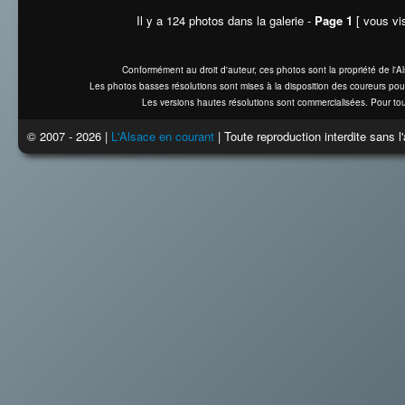
Il y a 124 photos dans la galerie -
Page 1
[ vous vis
Conformément au droit d'auteur, ces photos sont la propriété de l'
Les photos basses résolutions sont mises à la disposition des coureurs pou
Les versions hautes résolutions sont commercialisées. Pour tou
© 2007 - 2026 |
L'Alsace en courant
| Toute reproduction interdite sans 