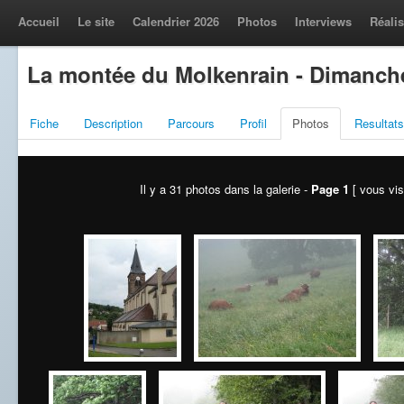
Accueil
Le site
Calendrier 2026
Photos
Interviews
Réalis
La montée du Molkenrain - Dimanch
Fiche
Description
Parcours
Profil
Photos
Resultats
Il y a 31 photos dans la galerie -
Page 1
[ vous vis