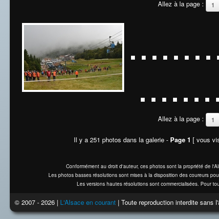
Allez à la page :
1
Allez à la page :
1
Il y a 251 photos dans la galerie -
Page 1
[ vous vis
Conformément au droit d'auteur, ces photos sont la propriété de l'
Les photos basses résolutions sont mises à la disposition des coureurs pou
Les versions hautes résolutions sont commercialisées. Pour tou
© 2007 - 2026 |
L'Alsace en courant
| Toute reproduction interdite sans 