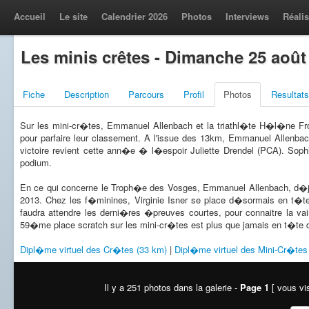
Accueil
Le site
Calendrier 2026
Photos
Interviews
Réalis
Les minis crêtes - Dimanche 25 août
Fiche
Description
Parcours
Profil
Photos
Resultats
Sur les mini-cr�tes, Emmanuel Allenbach et la triathl�te H�l�ne F
pour parfaire leur classement. A l'issue des 13km, Emmanuel Allenba
victoire revient cette ann�e � l�espoir Juliette Drendel (PCA). S
podium.
En ce qui concerne le Troph�e des Vosges, Emmanuel Allenbach, d�j� 
2013. Chez les f�minines, Virginie Isner se place d�sormais en t�t
faudra attendre les derni�res �preuves courtes, pour connaitre la 
59�me place scratch sur les mini-cr�tes est plus que jamais en t�te 
Dipl�me virtuel des Cr�tes (33 km)
|
Dipl�me virtuel des Mini-Cr�tes
Il y a 251 photos dans la galerie -
Page 1
[ vous vis