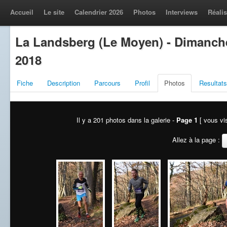
Accueil
Le site
Calendrier 2026
Photos
Interviews
Réalis
La Landsberg (Le Moyen) - Dimanch
2018
Fiche
Description
Parcours
Profil
Photos
Resultats
Il y a 201 photos dans la galerie -
Page 1
[ vous vis
Allez à la page :