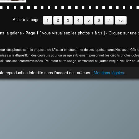
Allez à la page :
1
2
3
4
5
6
7
>>
ns la galerie -
Page 1
[ vous visualisez les photos 1 à 51 ] - Cliquez sur une p
eur, ces photos sont la propriété de l'Alsace en courant et de ses représentants Nicolas et Cél
mises à la disposition des coureurs pour un usage strictement personnel (les crédits photos doive
olutions sont commercialisées. Pour tout autre usage, commercial ou journalistique, veuillez nous
te reproduction interdite sans l'accord des auteurs |
Mentions légales
.