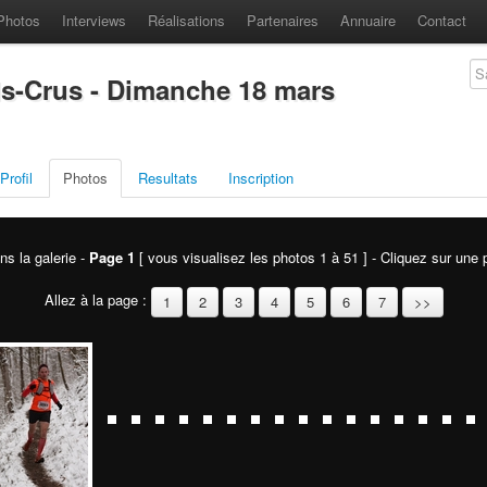
Photos
Interviews
Réalisations
Partenaires
Annuaire
Contact
ds-Crus - Dimanche 18 mars
Profil
Photos
Resultats
Inscription
ns la galerie -
Page 1
[ vous visualisez les photos 1 à 51 ] - Cliquez sur une p
Allez à la page :
1
2
3
4
5
6
7
>>