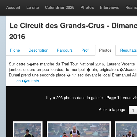
Accueil
Le site
Calendrier 2026
Photos
Interviews
Réalis
Le Circuit des Grands-Crus - Diman
2016
Fiche
Description
Parcours
Profil
Photos
Resultats
Sur cette 5�me manche du Trail Tour National 2016, Laurent Vicente s
jambes encore un peu lourdes, le montpelli�rain, originaire d�Alsac
Duhail prend une seconde place � 17 sec devant le local Emmanuel Al
Les r�sultats
Il y a 293 photos dans la galerie -
Page 1
[ vous vis
Allez à la page :
1