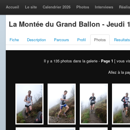
Accueil
Le site
Calendrier 2026
Photos
Interviews
Réalis
La Montée du Grand Ballon - Jeudi 
Fiche
Description
Parcours
Profil
Photos
Resultats
Il y a 135 photos dans la galerie -
Page 1
[ vous vis
Allez à la pa