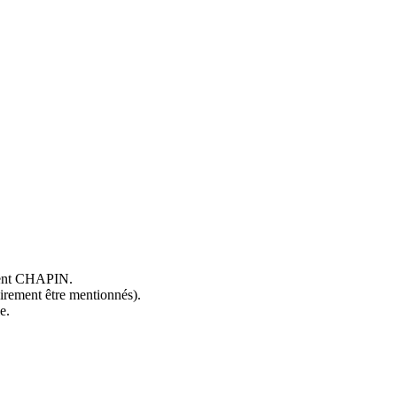
ncent CHAPIN.
oirement être mentionnés).
e.