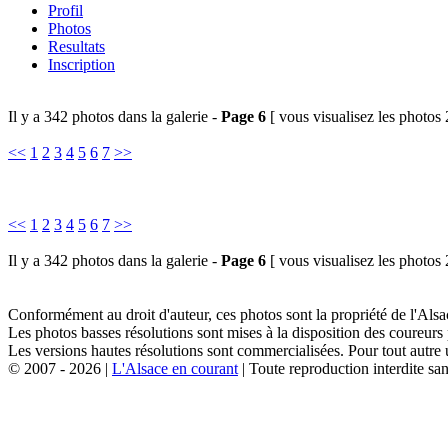
Profil
Photos
Resultats
Inscription
Il y a 342 photos dans la galerie -
Page 6
[ vous visualisez les photos 
<<
1
2
3
4
5
6
7
>>
<<
1
2
3
4
5
6
7
>>
Il y a 342 photos dans la galerie -
Page 6
[ vous visualisez les photos 
Conformément au droit d'auteur, ces photos sont la propriété de l'Al
Les photos basses résolutions sont mises à la disposition des coureurs
Les versions hautes résolutions sont commercialisées. Pour tout autre 
© 2007 - 2026 |
L'Alsace en courant
| Toute reproduction interdite san