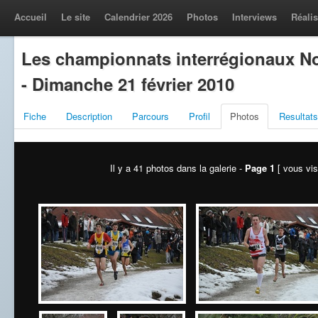
Accueil
Le site
Calendrier 2026
Photos
Interviews
Réalis
Les championnats interrégionaux No
- Dimanche 21 février 2010
Fiche
Description
Parcours
Profil
Photos
Resultats
Il y a 41 photos dans la galerie -
Page 1
[ vous vis