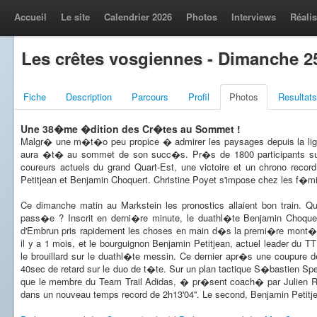
Accueil
Le site
Calendrier 2026
Photos
Interviews
Réalis
Les crêtes vosgiennes - Dimanche 2
Fiche
Description
Parcours
Profil
Photos
Resultats
Une 38�me �dition des Cr�tes au Sommet !
Malgr� une m�t�o peu propice � admirer les paysages depuis la lig
aura �t� au sommet de son succ�s. Pr�s de 1800 participants sur 
coureurs actuels du grand Quart-Est, une victoire et un chrono recor
Petitjean et Benjamin Choquert. Christine Poyet s'impose chez les f�mi
Ce dimanche matin au Markstein les pronostics allaient bon train. Qui
pass�e ? Inscrit en derni�re minute, le duathl�te Benjamin Choqu
d'Embrun pris rapidement les choses en main d�s la premi�re mont�e
il y a 1 mois, et le bourguignon Benjamin Petitjean, actuel leader du 
le brouillard sur le duathl�te messin. Ce dernier apr�s une coupure
40sec de retard sur le duo de t�te. Sur un plan tactique S�bastien Spe
que le membre du Team Trail Adidas, � pr�sent coach� par Julien Ra
dans un nouveau temps record de 2h13'04''. Le second, Benjamin Petitjea