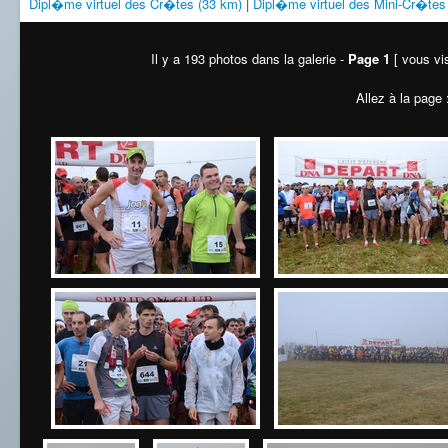
Dipl�me virtuel des Cr�tes (33 km)
|
Dipl�me virtuel des Mini-Cr�tes
Il y a 193 photos dans la galerie -
Page 1
[ vous vis
Allez à la page