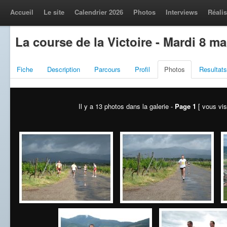
Accueil
Le site
Calendrier 2026
Photos
Interviews
Réalis
La course de la Victoire - Mardi 8 ma
Fiche
Description
Parcours
Profil
Photos
Resultats
Il y a 13 photos dans la galerie -
Page 1
[ vous vis