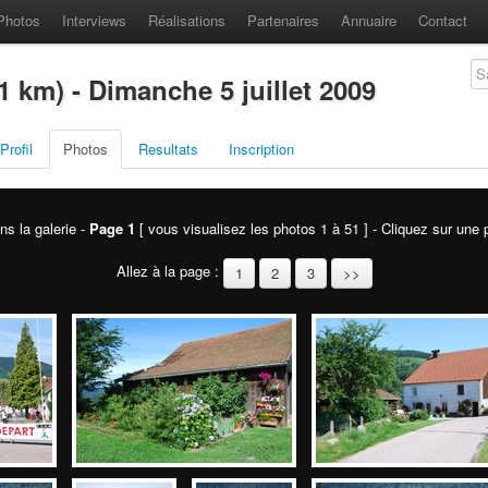
Photos
Interviews
Réalisations
Partenaires
Annuaire
Contact
1 km) - Dimanche 5 juillet 2009
Profil
Photos
Resultats
Inscription
ns la galerie -
Page 1
[ vous visualisez les photos 1 à 51 ] - Cliquez sur une p
Allez à la page :
1
2
3
>>